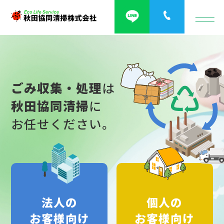
ごみ収集・処理
は
秋田協同清掃
に
お任せください。
法人の
個人の
お客様向け
お客様向け