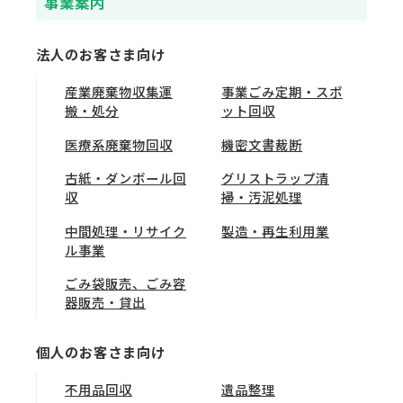
事業案内
法人のお客さま向け
産業廃棄物収集運
事業ごみ定期・スポ
搬・処分
ット回収
医療系廃棄物回収
機密文書裁断
古紙・ダンボール回
グリストラップ清
収
掃・汚泥処理
中間処理・リサイク
製造・再生利用業
ル事業
ごみ袋販売、ごみ容
器販売・貸出
個人のお客さま向け
不用品回収
遺品整理