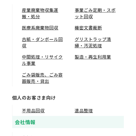
産業廃棄物収集運
事業ごみ定期・スポ
搬・処分
ット回収
医療系廃棄物回収
機密文書裁断
古紙・ダンボール回
グリストラップ清
収
掃・汚泥処理
中間処理・リサイク
製造・再生利用業
ル事業
ごみ袋販売、ごみ容
器販売・貸出
個人のお客さま向け
不用品回収
遺品整理
会社情報