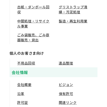
古紙・ダンボール回
グリストラップ清
収
掃・汚泥処理
中間処理・リサイク
製造・再生利用業
ル事業
ごみ袋販売、ごみ容
器販売・貸出
個人のお客さま向け
不用品回収
遺品整理
会社情報
会社概要
ビジョン
沿革
保有許可
許可証
関連リンク