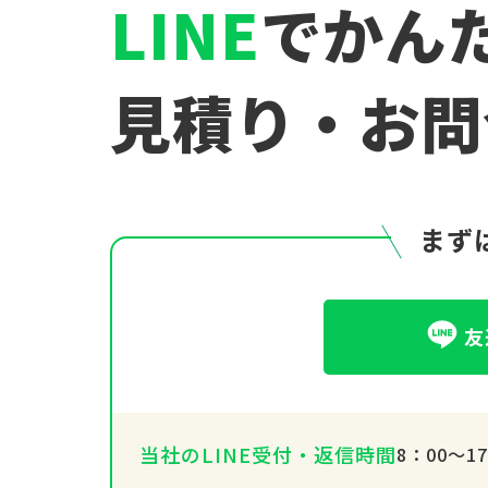
LINE
でかん
見積り・お問
まず
友
当社のLINE受付・返信時間
8：00～